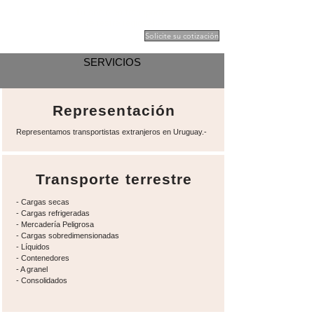
Tu socio en transporte
terrestre regional
Solicite su cotización
SERVICIOS
Representación
Representamos transportistas extranjeros en Uruguay.-
Transporte terrestre
- Cargas secas
- Cargas refrigeradas
- Mercadería Peligrosa
- Cargas sobredimensionadas
- Líquidos
- Contenedores
- A granel
- Consolidados