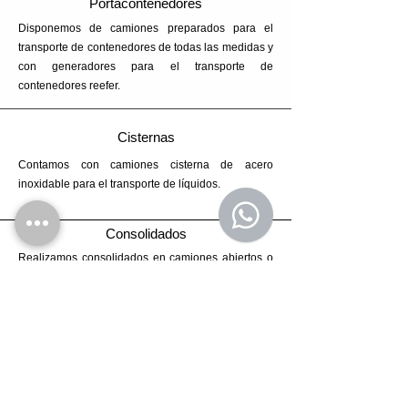
Portacontenedores
Disponemos de camiones preparados para el
transporte de contenedores de todas las medidas y
con generadores para el transporte de
contenedores reefer.
Cisternas
Contamos con camiones cisterna de acero
inoxidable para el transporte de líquidos.
Consolidados
Realizamos consolidados en camiones abiertos o
furgones con salidas semanales / quincenales
dependiendo del destino. Consulte.
Lowboy
Disponemos de camiones Lowboy para el
transporte de maquinarias y/o mercaderías con
medidas especiales.