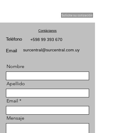
Tu socio en transporte
terrestre regional
Solicite su cotización
Contáctanos
Teléfono
+598 99 393 670
surcentral@surcentral.com.uy
Email
Nombre
Apellido
Email
Mensaje